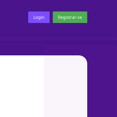
Login
Registrar-se