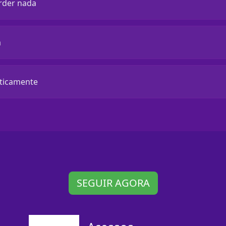
erder nada
a
aticamente
SEGUIR AGORA