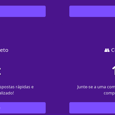
reto
👥 
t
espostas rápidas e
Junte-se a uma com
lizado!
compa
e