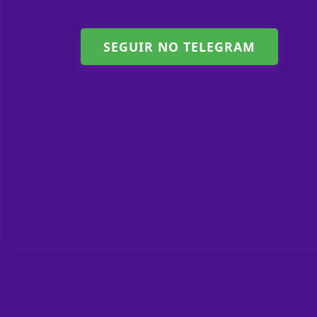
SEGUIR NO TELEGRAM