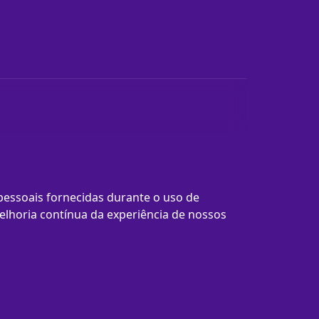
pessoais fornecidas durante o uso de
elhoria contínua da experiência de nossos