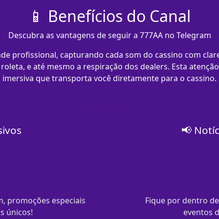
📱 Benefícios do Canal
Descubra as vantagens de seguir a 777AA no Telegram
ade profissional, capturando cada som do cassino com clar
 roleta, e até mesmo a respiração dos dealers. Esta atençã
imersiva que transporta você diretamente para o cassino.
sivos
📢 Notí
m, promoções especiais
Fique por dentro d
s únicos!
eventos d