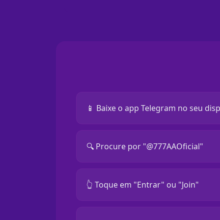
📱 Baixe o app Telegram no seu disp
🔍 Procure por "@777AAOficial"
👆 Toque em "Entrar" ou "Join"