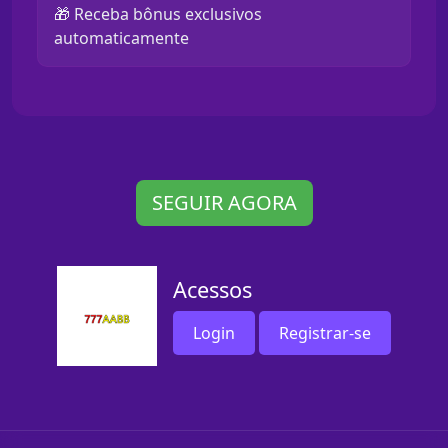
🎁 Receba bônus exclusivos
automaticamente
SEGUIR AGORA
Acessos
Login
Registrar-se