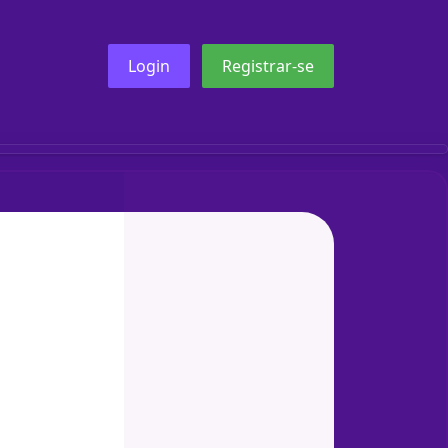
Login
Registrar-se