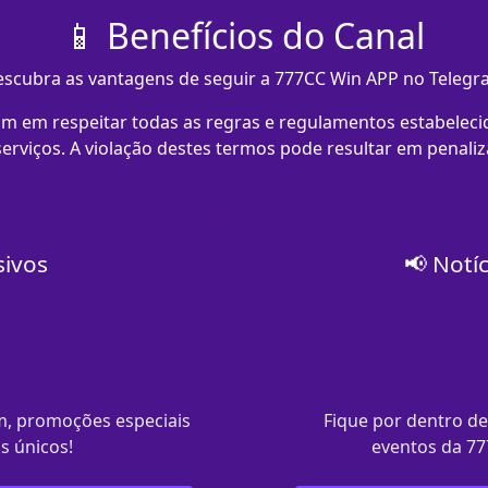
📱 Benefícios do Canal
scubra as vantagens de seguir a 777CC Win APP no Teleg
 em respeitar todas as regras e regulamentos estabelecid
serviços. A violação destes termos pode resultar em penal
sivos
📢 Notí
m, promoções especiais
Fique por dentro d
s únicos!
eventos da 77