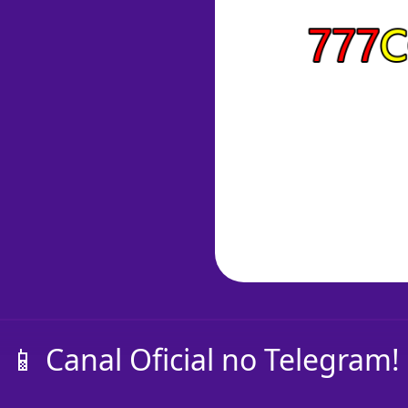
📱 Canal Oficial no Telegram!