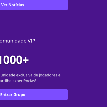
Ver Notícias
Comunidade VIP
1000+
unidade exclusiva de jogadores e
rtilhe experiências!
Entrar Grupo