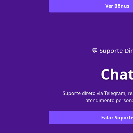
Ver Bônus
💬 Suporte Di
Cha
Suporte direto via Telegram, r
atendimento persona
Falar Suport