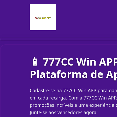
📱 777CC Win AP
Plataforma de A
Cadastre-se na 777CC Win APP para gan
em cada recarga. Com a 777CC Win APP,
promoções incríveis e uma experiência d
Junte-se aos vencedores agora!