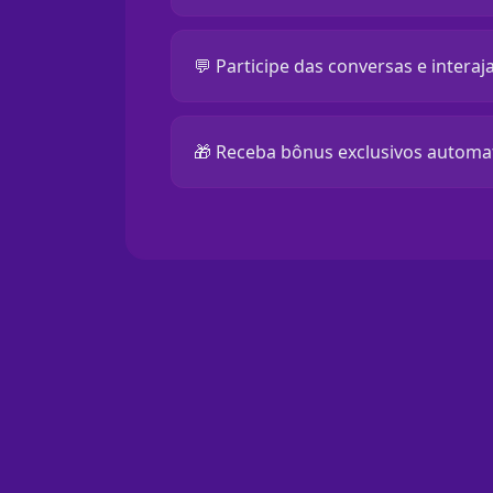
💬 Participe das conversas e interaj
🎁 Receba bônus exclusivos autom