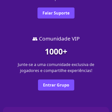
Falar Suporte
👥 Comunidade VIP
1000+
Junte-se a uma comunidade exclusiva de
jogadores e compartilhe experiências!
Entrar Grupo