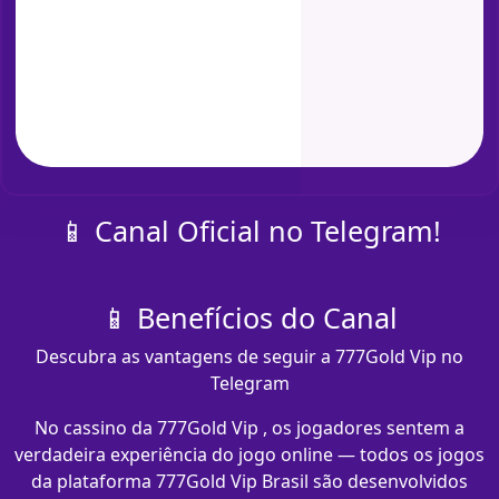
📱 Canal Oficial no Telegram!
📱 Benefícios do Canal
Descubra as vantagens de seguir a 777Gold Vip no
Telegram
No cassino da 777Gold Vip , os jogadores sentem a
verdadeira experiência do jogo online — todos os jogos
da plataforma 777Gold Vip Brasil são desenvolvidos