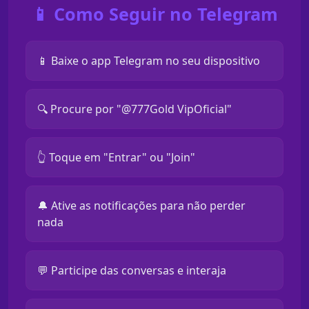
📱 Como Seguir no Telegram
📱 Baixe o app Telegram no seu dispositivo
🔍 Procure por "@777Gold VipOficial"
👆 Toque em "Entrar" ou "Join"
🔔 Ative as notificações para não perder
nada
💬 Participe das conversas e interaja