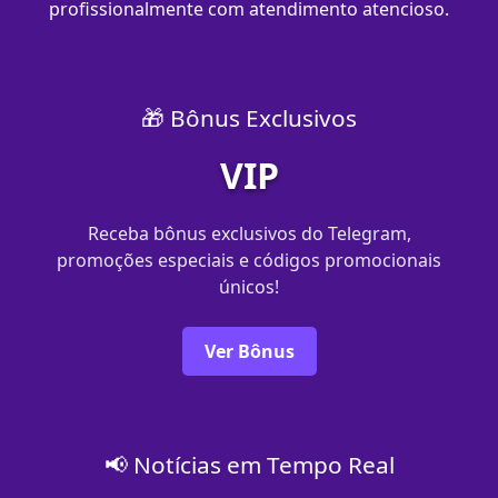
profissionalmente com atendimento atencioso.
🎁 Bônus Exclusivos
VIP
Receba bônus exclusivos do Telegram,
promoções especiais e códigos promocionais
únicos!
Ver Bônus
📢 Notícias em Tempo Real