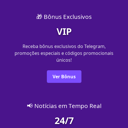
🎁 Bônus Exclusivos
VIP
Receba bônus exclusivos do Telegram,
promoções especiais e códigos promocionais
únicos!
Ver Bônus
📢 Notícias em Tempo Real
24/7