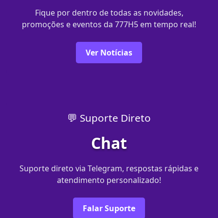
Fique por dentro de todas as novidades,
promoções e eventos da 777H5 em tempo real!
Ver Notícias
💬 Suporte Direto
Chat
Suporte direto via Telegram, respostas rápidas e
atendimento personalizado!
Falar Suporte