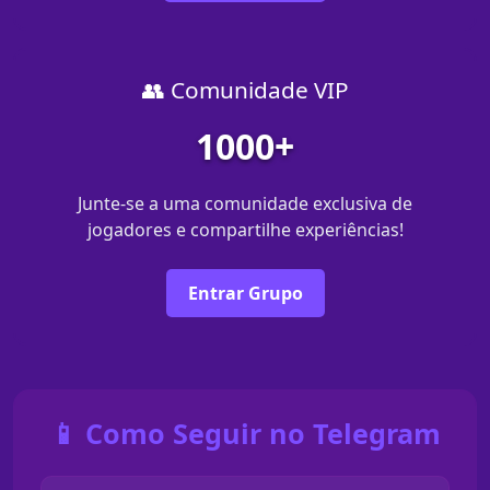
👥 Comunidade VIP
1000+
Junte-se a uma comunidade exclusiva de
jogadores e compartilhe experiências!
Entrar Grupo
📱 Como Seguir no Telegram