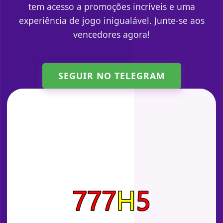
tem acesso a promoções incríveis e uma
experiência de jogo inigualável. Junte-se aos
vencedores agora!
SEGUIR NO TELEGRAM