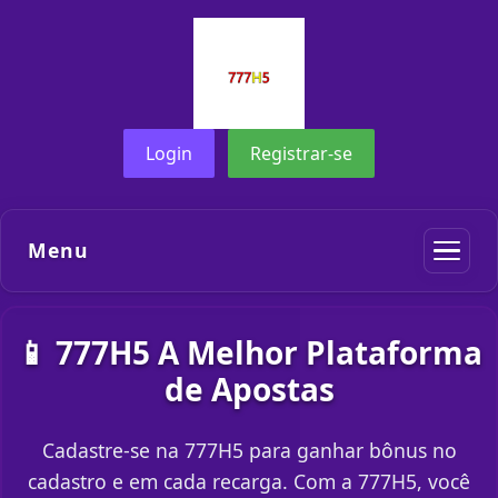
Login
Registrar-se
Menu
📱 777H5 A Melhor Plataforma
de Apostas
Cadastre-se na 777H5 para ganhar bônus no
cadastro e em cada recarga. Com a 777H5, você