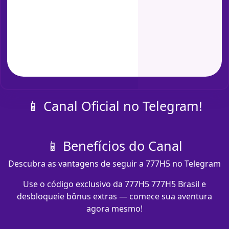
📱 Canal Oficial no Telegram!
📱 Benefícios do Canal
Descubra as vantagens de seguir a 777H5 no Telegram
Use o código exclusivo da 777H5 777H5 Brasil e
desbloqueie bônus extras — comece sua aventura
agora mesmo!