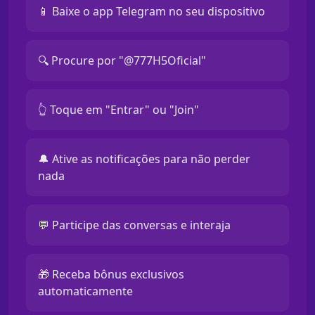
📱 Baixe o app Telegram no seu dispositivo
🔍 Procure por "@777H5Oficial"
👆 Toque em "Entrar" ou "Join"
🔔 Ative as notificações para não perder
nada
💬 Participe das conversas e interaja
🎁 Receba bônus exclusivos
automaticamente