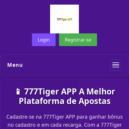
Login
Registrar-se
Menu
📱 777Tiger APP A Melhor
Plataforma de Apostas
Cadastre-se na 777Tiger APP para ganhar bônus
no cadastro e em cada recarga. Com a 777Tiger