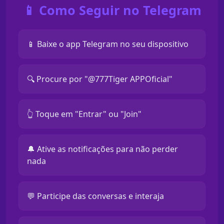
📱 Como Seguir no Telegram
📱 Baixe o app Telegram no seu dispositivo
🔍 Procure por "@777Tiger APPOficial"
👆 Toque em "Entrar" ou "Join"
🔔 Ative as notificações para não perder
nada
💬 Participe das conversas e interaja