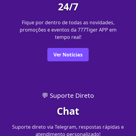
24/7
Fique por dentro de todas as novidades,
promoções e eventos da 777Tiger APP em
tempo real!
Ver Notícias
💬 Suporte Direto
Chat
Suporte direto via Telegram, respostas rápidas e
atendimento personalizado!