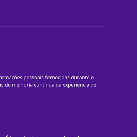
formações pessoais fornecidas durante o
ns de melhoria contínua da experiência de