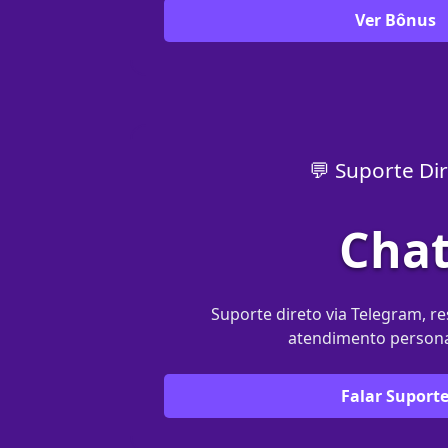
Ver Bônus
💬 Suporte Di
Cha
Suporte direto via Telegram, r
atendimento persona
Falar Suport