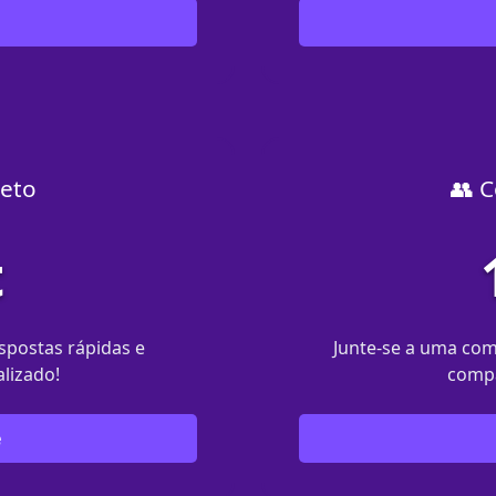
reto
👥 
t
espostas rápidas e
Junte-se a uma com
lizado!
compa
e