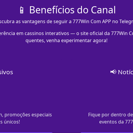
📱 Benefícios do Canal
scubra as vantagens de seguir a 777Win Com APP no Teleg
rência em cassinos interativos — o site oficial da 777Win 
quentes, venha experimentar agora!
sivos
📢 Notí
m, promoções especiais
Fique por dentro d
s únicos!
eventos da 77