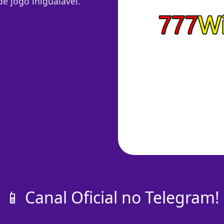
e jogo inigualável.
📱 Canal Oficial no Telegram!