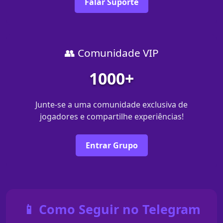
Falar Suporte
👥 Comunidade VIP
1000+
Junte-se a uma comunidade exclusiva de
jogadores e compartilhe experiências!
Entrar Grupo
📱 Como Seguir no Telegram