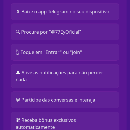
📱 Baixe o app Telegram no seu dispositivo
🔍 Procure por "@77EyOficial"
👆 Toque em "Entrar" ou "Join"
🔔 Ative as notificações para não perder
nada
💬 Participe das conversas e interaja
🎁 Receba bônus exclusivos
automaticamente