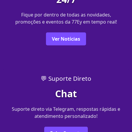
Fique por dentro de todas as novidades,
promoções e eventos da 77Ey em tempo real!
Ver Notícias
💬 Suporte Direto
Chat
Suporte direto via Telegram, respostas rápidas e
atendimento personalizado!