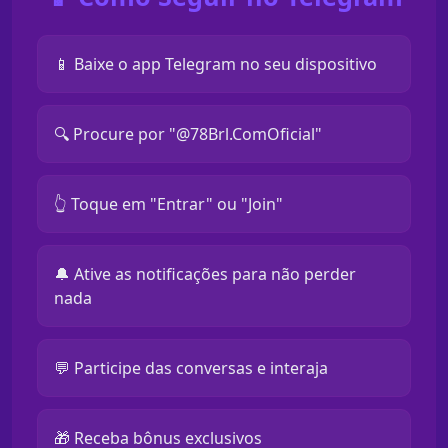
📱 Baixe o app Telegram no seu dispositivo
🔍 Procure por "@78Brl.ComOficial"
👆 Toque em "Entrar" ou "Join"
🔔 Ative as notificações para não perder
nada
💬 Participe das conversas e interaja
🎁 Receba bônus exclusivos