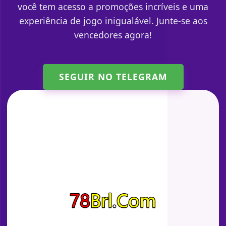
você tem acesso a promoções incríveis e uma
experiência de jogo inigualável. Junte-se aos
vencedores agora!
SEGUIR NO TELEGRAM