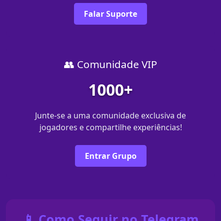
Falar Suporte
👥 Comunidade VIP
1000+
Junte-se a uma comunidade exclusiva de
jogadores e compartilhe experiências!
Entrar Grupo
📱 Como Seguir no Telegram