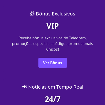
🎁 Bônus Exclusivos
VIP
Receba bônus exclusivos do Telegram,
promoções especiais e códigos promocionais
únicos!
Ver Bônus
📢 Notícias em Tempo Real
24/7