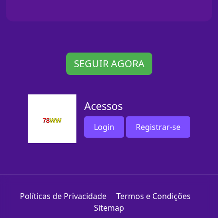
SEGUIR AGORA
Acessos
Login
Registrar-se
Políticas de Privacidade
Termos e Condições
Sitemap