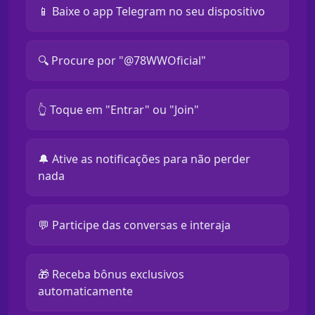
📱 Baixe o app Telegram no seu dispositivo
🔍 Procure por "@78WWOficial"
👆 Toque em "Entrar" ou "Join"
🔔 Ative as notificações para não perder
nada
💬 Participe das conversas e interaja
🎁 Receba bônus exclusivos
automaticamente