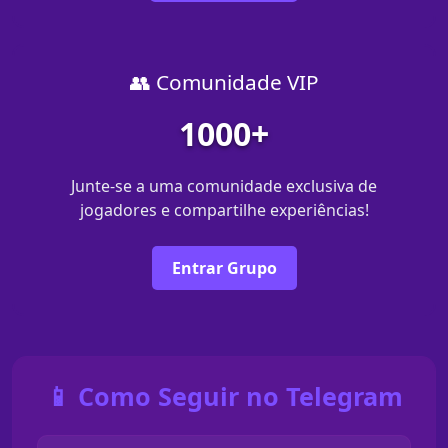
👥 Comunidade VIP
1000+
Junte-se a uma comunidade exclusiva de
jogadores e compartilhe experiências!
Entrar Grupo
📱 Como Seguir no Telegram