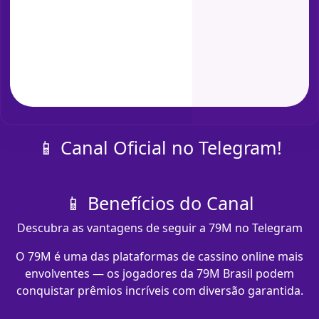
📱 Canal Oficial no Telegram!
📱 Benefícios do Canal
Descubra as vantagens de seguir a 79M no Telegram
O 79M é uma das plataformas de cassino online mais
envolventes — os jogadores da 79M Brasil podem
conquistar prêmios incríveis com diversão garantida.