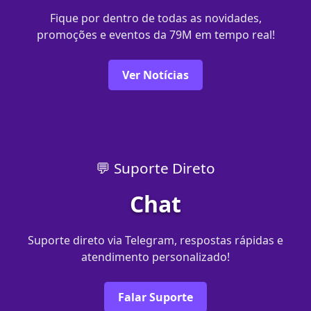
Fique por dentro de todas as novidades,
promoções e eventos da 79M em tempo real!
Ver Notícias
💬 Suporte Direto
Chat
Suporte direto via Telegram, respostas rápidas e
atendimento personalizado!
Falar Suporte