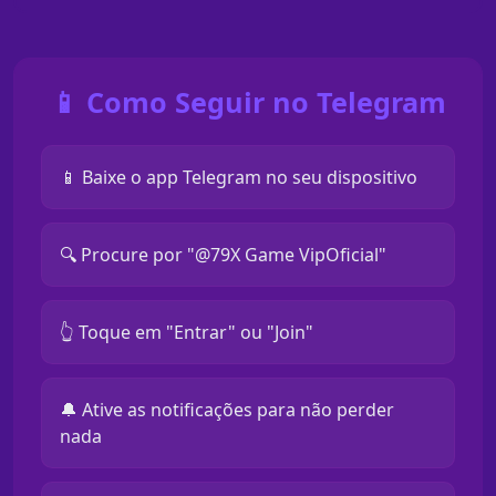
📱 Como Seguir no Telegram
📱 Baixe o app Telegram no seu dispositivo
🔍 Procure por "@79X Game VipOficial"
👆 Toque em "Entrar" ou "Join"
🔔 Ative as notificações para não perder
nada