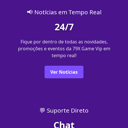
📢 Notícias em Tempo Real
24/7
Fique por dentro de todas as novidades,
promoções e eventos da 79X Game Vip em
tempo real!
Ver Notícias
💬 Suporte Direto
Chat