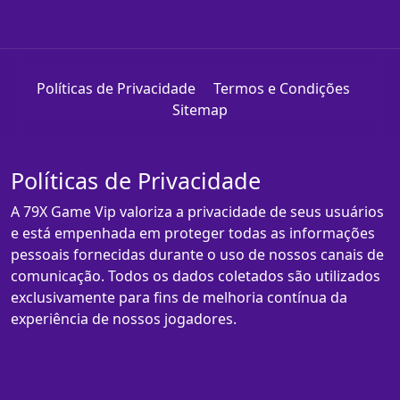
Políticas de Privacidade
Termos e Condições
Sitemap
Políticas de Privacidade
A 79X Game Vip valoriza a privacidade de seus usuários
e está empenhada em proteger todas as informações
pessoais fornecidas durante o uso de nossos canais de
comunicação. Todos os dados coletados são utilizados
exclusivamente para fins de melhoria contínua da
experiência de nossos jogadores.