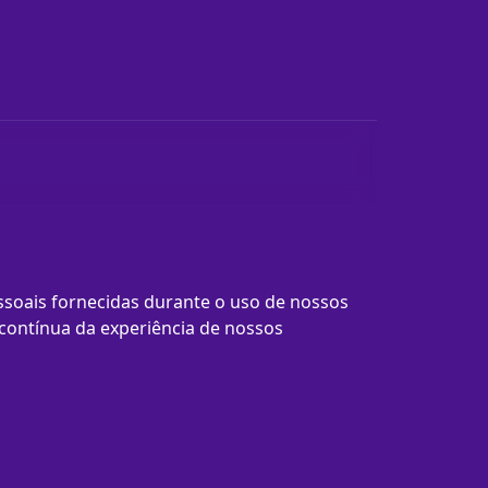
ssoais fornecidas durante o uso de nossos
 contínua da experiência de nossos