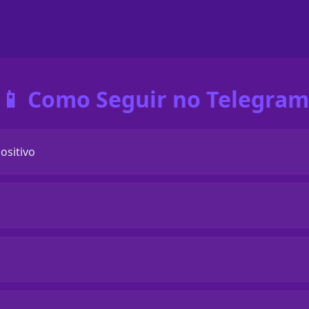
📱 Como Seguir no Telegram
ositivo