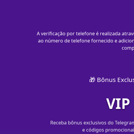
A verificação por telefone é realizada at
ao número de telefone fornecido e adicio
compl
🎁 Bônus Exclu
VIP
Receba bônus exclusivos do Telegra
e códigos promocionai