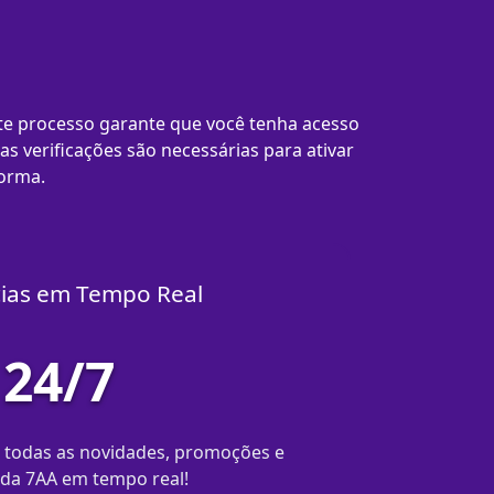
ste processo garante que você tenha acesso
 verificações são necessárias para ativar
forma.
cias em Tempo Real
24/7
e todas as novidades, promoções e
 da 7AA em tempo real!