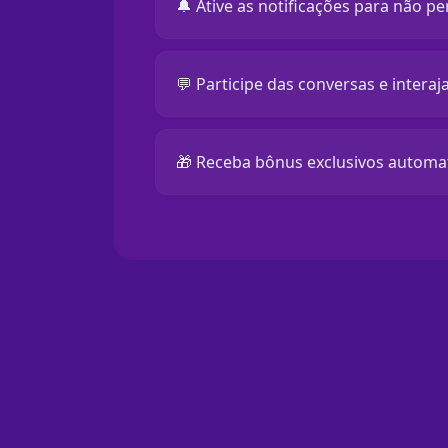
🔔 Ative as notificações para não p
💬 Participe das conversas e interaj
🎁 Receba bônus exclusivos autom