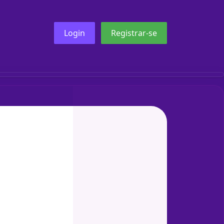
Login
Registrar-se