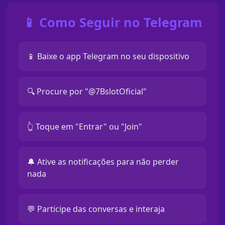
📱 Como Seguir no Telegram
📱 Baixe o app Telegram no seu dispositivo
🔍 Procure por "@7BslotOficial"
👆 Toque em "Entrar" ou "Join"
🔔 Ative as notificações para não perder
nada
💬 Participe das conversas e interaja