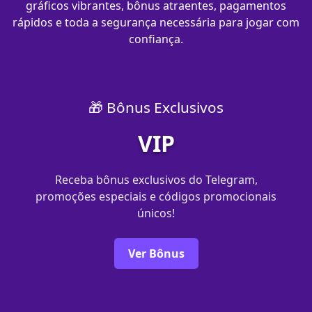
gráficos vibrantes, bônus atraentes, pagamentos
rápidos e toda a segurança necessária para jogar com
confiança.
🎁 Bônus Exclusivos
VIP
Receba bônus exclusivos do Telegram,
promoções especiais e códigos promocionais
únicos!
Ver Bônus