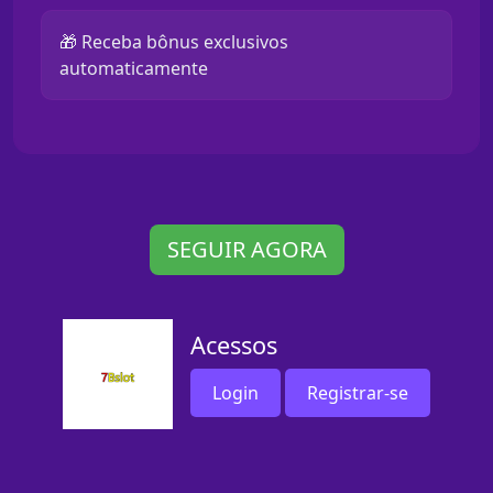
🎁 Receba bônus exclusivos
automaticamente
SEGUIR AGORA
Acessos
Login
Registrar-se