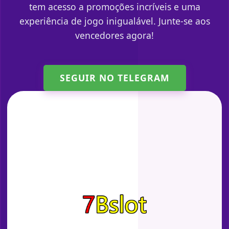
tem acesso a promoções incríveis e uma
experiência de jogo inigualável. Junte-se aos
vencedores agora!
SEGUIR NO TELEGRAM