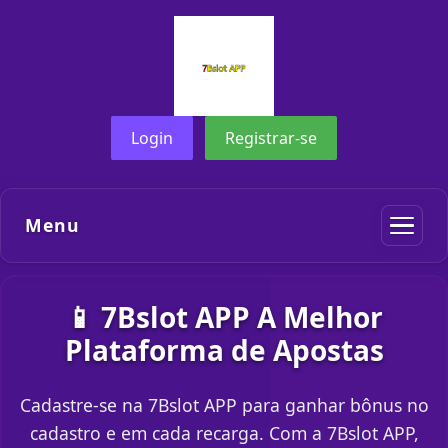
Login
Registrar-se
Menu
📱 7Bslot APP A Melhor
Plataforma de Apostas
Cadastre-se na 7Bslot APP para ganhar bônus no
cadastro e em cada recarga. Com a 7Bslot APP,