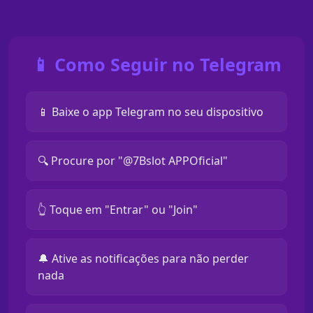
📱 Como Seguir no Telegram
📱 Baixe o app Telegram no seu dispositivo
🔍 Procure por "@7Bslot APPOficial"
👆 Toque em "Entrar" ou "Join"
🔔 Ative as notificações para não perder
nada