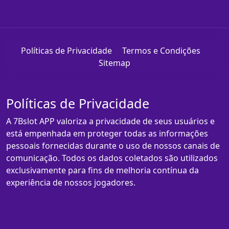
Políticas de Privacidade
Termos e Condições
Sitemap
Políticas de Privacidade
A 7Bslot APP valoriza a privacidade de seus usuários e
está empenhada em proteger todas as informações
pessoais fornecidas durante o uso de nossos canais de
comunicação. Todos os dados coletados são utilizados
exclusivamente para fins de melhoria contínua da
experiência de nossos jogadores.