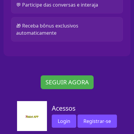
💬 Participe das conversas e interaja
🎁 Receba bônus exclusivos
automaticamente
SEGUIR AGORA
Acessos
Login
Registrar-se