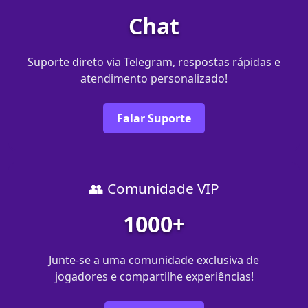
Chat
Suporte direto via Telegram, respostas rápidas e
atendimento personalizado!
Falar Suporte
👥 Comunidade VIP
1000+
Junte-se a uma comunidade exclusiva de
jogadores e compartilhe experiências!