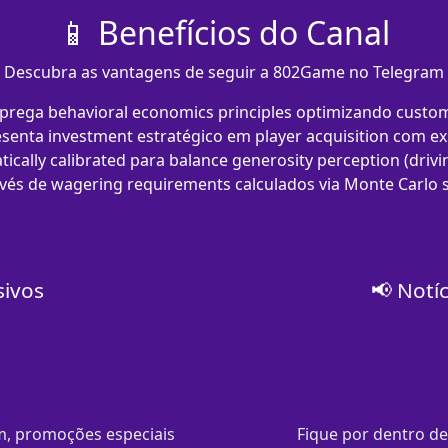
📱 Benefícios do Canal
Descubra as vantagens de seguir a 802Game no Telegram
ega behavioral economics principles optimizando customer 
senta investment estratégico em player acquisition com ex
ally calibrated para balance generosity perception (driv
avés de wagering requirements calculados via Monte Carlo s
sivos
📢 Notí
m, promoções especiais
Fique por dentro d