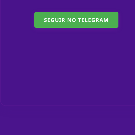
SEGUIR NO TELEGRAM