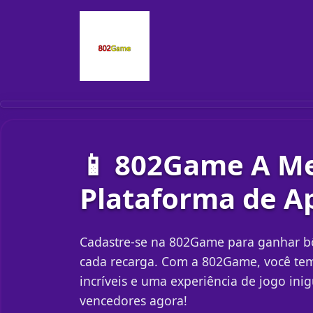
📱 802Game A M
Plataforma de A
Cadastre-se na 802Game para ganhar b
cada recarga. Com a 802Game, você te
incríveis e uma experiência de jogo inig
vencedores agora!