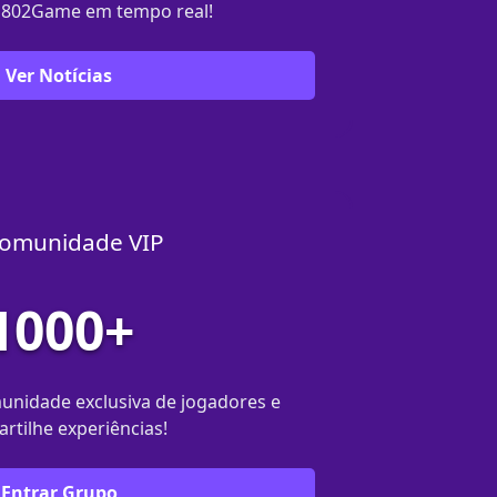
 802Game em tempo real!
Ver Notícias
Comunidade VIP
1000+
unidade exclusiva de jogadores e
rtilhe experiências!
Entrar Grupo