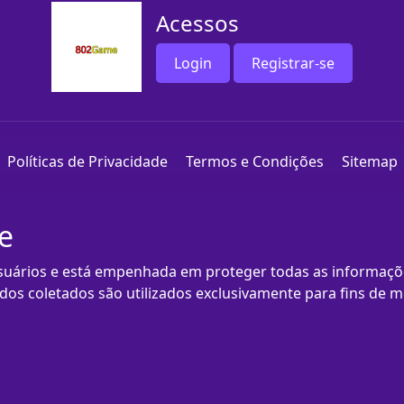
Acessos
Login
Registrar-se
Políticas de Privacidade
Termos e Condições
Sitemap
de
usuários e está empenhada em proteger todas as informaçõ
os coletados são utilizados exclusivamente para fins de m