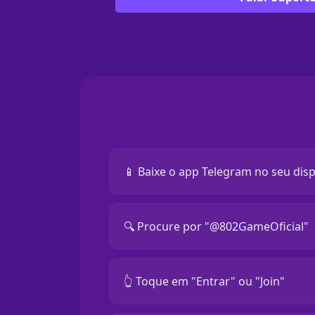
📱 Baixe o app Telegram no seu disp
🔍 Procure por "@802GameOficial"
👆 Toque em "Entrar" ou "Join"