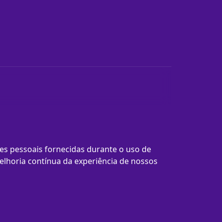
es pessoais fornecidas durante o uso de
elhoria contínua da experiência de nossos