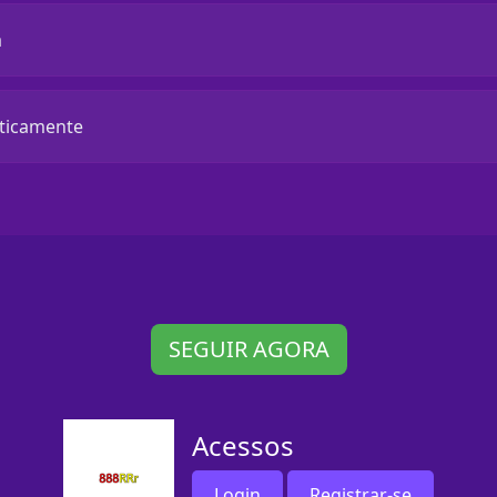
a
aticamente
SEGUIR AGORA
Acessos
Login
Registrar-se