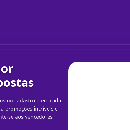
hor
postas
us no cadastro e em cada
 a promoções incríveis e
unte-se aos vencedores