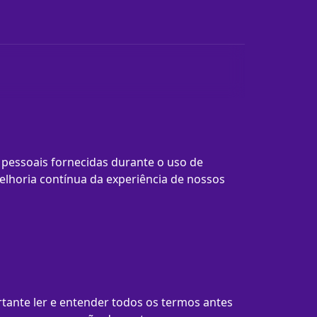
 pessoais fornecidas durante o uso de
elhoria contínua da experiência de nossos
tante ler e entender todos os termos antes