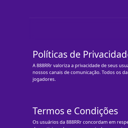
Políticas de Privacida
A 888RRr valoriza a privacidade de seus us
nossos canais de comunicação. Todos os dad
jogadores.
Termos e Condições
Os usuários da 888RRr concordam em respeit