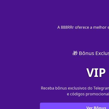
A 888RRr oferece a melhor e
🎁 Bônus Exclu
VIP
Receba bônus exclusivos do Telegra
e códigos promocionai
Ver Bônus