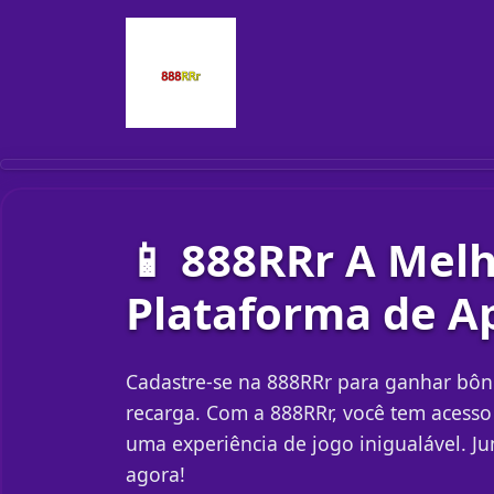
📱 888RRr A Mel
Plataforma de A
Cadastre-se na 888RRr para ganhar bôn
recarga. Com a 888RRr, você tem acesso
uma experiência de jogo inigualável. J
agora!