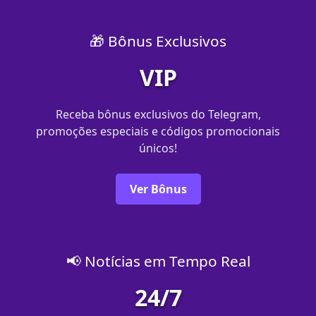
🎁 Bônus Exclusivos
VIP
Receba bônus exclusivos do Telegram,
promoções especiais e códigos promocionais
únicos!
Ver Bônus
📢 Notícias em Tempo Real
24/7