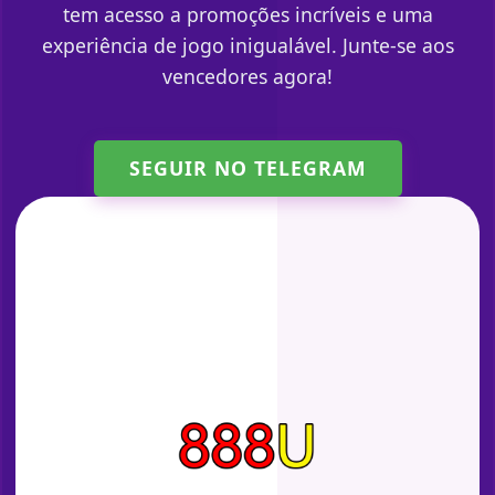
tem acesso a promoções incríveis e uma
experiência de jogo inigualável. Junte-se aos
vencedores agora!
SEGUIR NO TELEGRAM