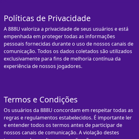
Políticas de Privacidade
A 888U valoriza a privacidade de seus usuários e está
empenhada em proteger todas as informações
pessoais fornecidas durante o uso de nossos canais de
comunicação. Todos os dados coletados são utilizados
exclusivamente para fins de melhoria contínua da
experiência de nossos jogadores.
Termos e Condições
Os usuários da 888U concordam em respeitar todas as
regras e regulamentos estabelecidos. É importante ler
e entender todos os termos antes de participar de
nossos canais de comunicação. A violação destes