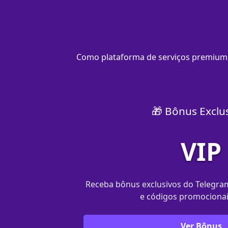
Como plataforma de serviços premium, 
🎁 Bônus Exclu
VIP
Receba bônus exclusivos do Telegra
e códigos promocionai
Ver Bônus