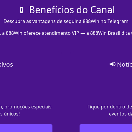
📱 Benefícios do Canal
Descubra as vantagens de seguir a 888Win no Telegram
a 888Win oferece atendimento VIP — a 888Win Brasil dita t
sivos
📢 Notí
m, promoções especiais
Fique por dentro d
s únicos!
eventos d