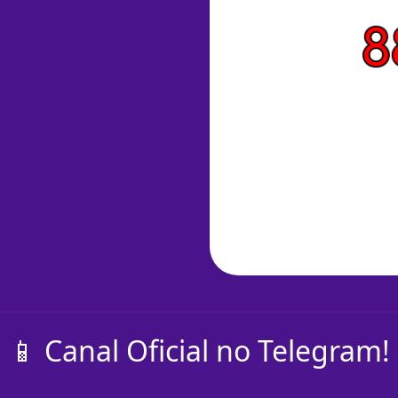
📱 Canal Oficial no Telegram!