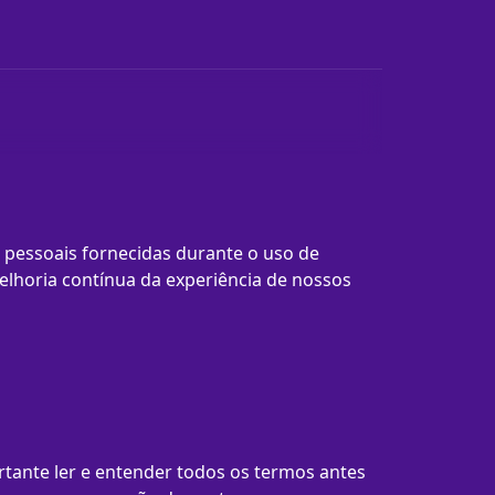
 pessoais fornecidas durante o uso de
elhoria contínua da experiência de nossos
tante ler e entender todos os termos antes