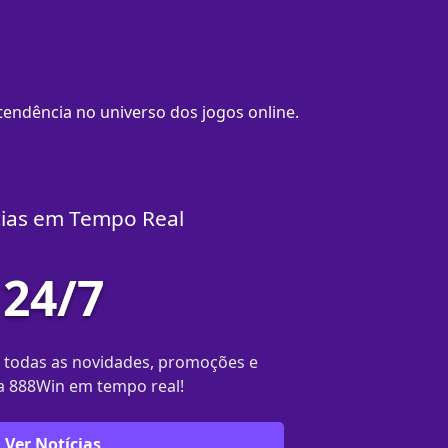
endência no universo dos jogos online.
cias em Tempo Real
24/7
e todas as novidades, promoções e
a 888Win em tempo real!
Ver Notícias