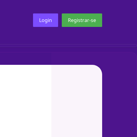
Login
Registrar-se