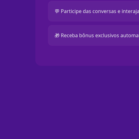
💬 Participe das conversas e interaj
🎁 Receba bônus exclusivos autom