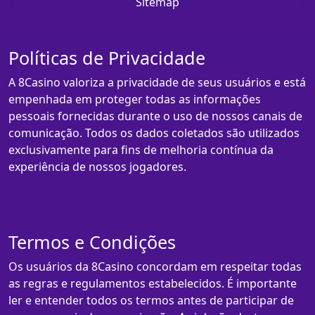
Sitemap
Políticas de Privacidade
A 8Casino valoriza a privacidade de seus usuários e está
empenhada em proteger todas as informações
pessoais fornecidas durante o uso de nossos canais de
comunicação. Todos os dados coletados são utilizados
exclusivamente para fins de melhoria contínua da
experiência de nossos jogadores.
Termos e Condições
Os usuários da 8Casino concordam em respeitar todas
as regras e regulamentos estabelecidos. É importante
ler e entender todos os termos antes de participar de