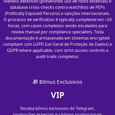
liveness detection (prevenindo uso de fotos estáticas) e
database cross-checks contra watchlists de PEPs
(Politically Exposed Persons) e sanções internacionais.
O processo de verification é typically completed em <24
horas, com casos complexos sendo escalados para
review manual por compliance specialists. Toda
documentação é armazenada em sistemas encrypted
compliant com LGPD (Lei Geral de Proteção de Dados) e
GDPR where applicable, com strict access controls e
audit trails completos.
🎁 Bônus Exclusivos
VIP
Receba bônus exclusivos do Telegram,
promoções especiais e códigos promocionais