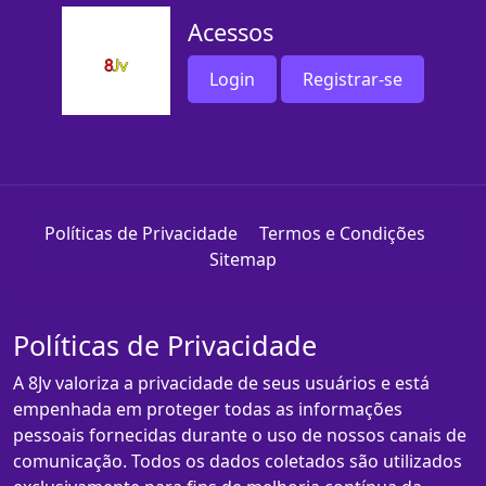
Acessos
Login
Registrar-se
Políticas de Privacidade
Termos e Condições
Sitemap
Políticas de Privacidade
A 8Jv valoriza a privacidade de seus usuários e está
empenhada em proteger todas as informações
pessoais fornecidas durante o uso de nossos canais de
comunicação. Todos os dados coletados são utilizados