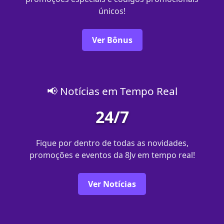
únicos!
Ver Bônus
📢 Notícias em Tempo Real
24/7
Fique por dentro de todas as novidades,
promoções e eventos da 8Jv em tempo real!
Ver Notícias