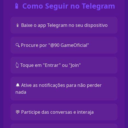
📱 Como Seguir no Telegram
📱 Baixe o app Telegram no seu dispositivo
🔍 Procure por "@90 GameOficial"
👆 Toque em "Entrar" ou "Join"
🔔 Ative as notificações para não perder
nada
💬 Participe das conversas e interaja