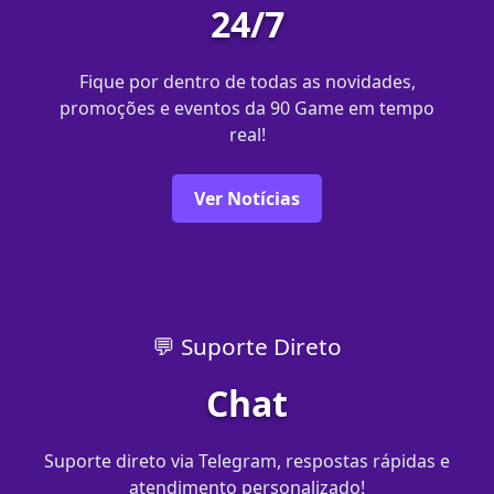
24/7
Fique por dentro de todas as novidades,
promoções e eventos da 90 Game em tempo
real!
Ver Notícias
💬 Suporte Direto
Chat
Suporte direto via Telegram, respostas rápidas e
atendimento personalizado!