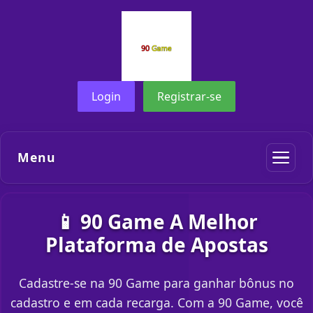
Login
Registrar-se
Menu
📱 90 Game A Melhor
Plataforma de Apostas
Cadastre-se na 90 Game para ganhar bônus no
cadastro e em cada recarga. Com a 90 Game, você