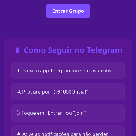
Entrar Grupo
📱 Como Seguir no Telegram
📱 Baixe o app Telegram no seu dispositivo
🔍 Procure por "@91000Oficial"
👆 Toque em "Entrar" ou "Join"
🔔 Ative as notificações para não perder