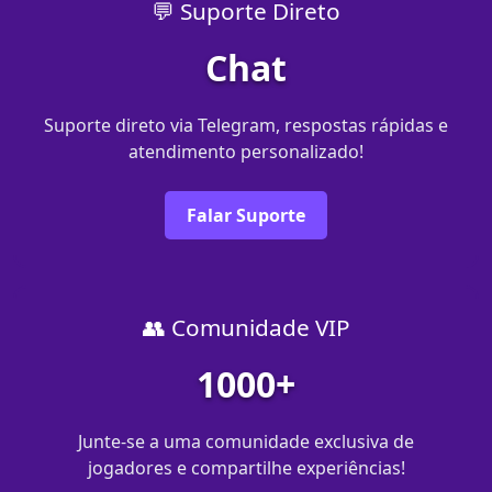
💬 Suporte Direto
Chat
Suporte direto via Telegram, respostas rápidas e
atendimento personalizado!
Falar Suporte
👥 Comunidade VIP
1000+
Junte-se a uma comunidade exclusiva de
jogadores e compartilhe experiências!