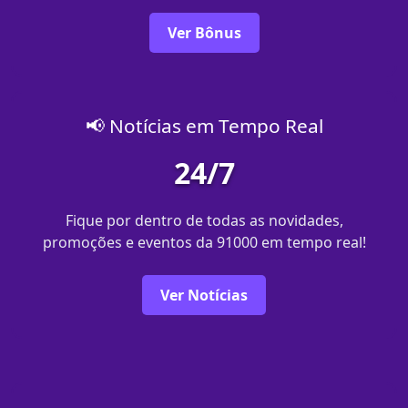
Ver Bônus
📢 Notícias em Tempo Real
24/7
Fique por dentro de todas as novidades,
promoções e eventos da 91000 em tempo real!
Ver Notícias