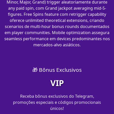
Minor, Major, Grand) trigger aleatoriamente durante
any paid spin, com Grand jackpot averaging mid-5-
figures. Free Spins feature com retrigger capability
oferece unlimited theoretical extensions, criando
scenarios de multi-hour bonus rounds documentados
em player communities. Mobile optimization assegura
seamless performance em devices predominantes nos
mercados-alvo asiáticos.
🎁 Bônus Exclusivos
VIP
Receba bônus exclusivos do Telegram,
promoções especiais e códigos promocionais
únicos!