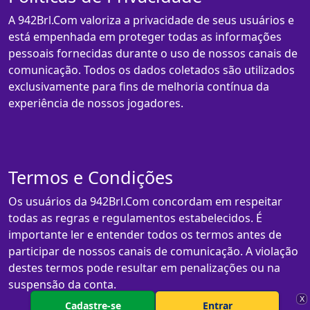
A 942Brl.Com valoriza a privacidade de seus usuários e
está empenhada em proteger todas as informações
pessoais fornecidas durante o uso de nossos canais de
comunicação. Todos os dados coletados são utilizados
exclusivamente para fins de melhoria contínua da
experiência de nossos jogadores.
Termos e Condições
Os usuários da 942Brl.Com concordam em respeitar
todas as regras e regulamentos estabelecidos. É
importante ler e entender todos os termos antes de
participar de nossos canais de comunicação. A violação
destes termos pode resultar em penalizações ou na
suspensão da conta.
X
Cadastre-se
Entrar