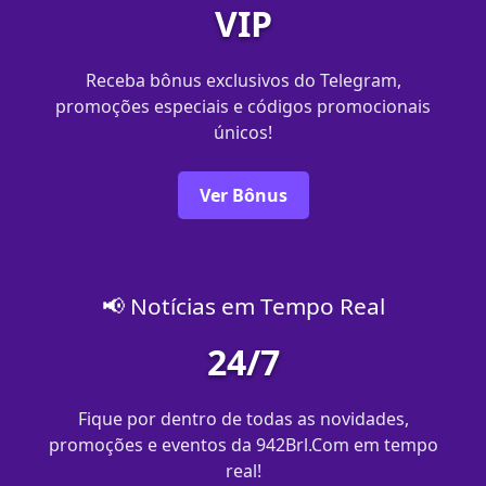
VIP
Receba bônus exclusivos do Telegram,
promoções especiais e códigos promocionais
únicos!
Ver Bônus
📢 Notícias em Tempo Real
24/7
Fique por dentro de todas as novidades,
promoções e eventos da 942Brl.Com em tempo
real!