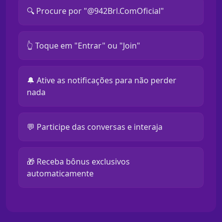
🔍 Procure por "@942Brl.ComOficial"
👆 Toque em "Entrar" ou "Join"
🔔 Ative as notificações para não perder
nada
💬 Participe das conversas e interaja
🎁 Receba bônus exclusivos
automaticamente