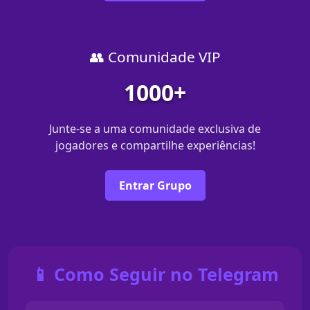
👥 Comunidade VIP
1000+
Junte-se a uma comunidade exclusiva de
jogadores e compartilhe experiências!
Entrar Grupo
📱 Como Seguir no Telegram