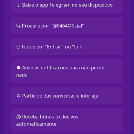
📱 Baixe o app Telegram no seu dispositivo
🔍 Procure por "@9464Oficial"
👆 Toque em "Entrar" ou "Join"
🔔 Ative as notificações para não perder
nada
💬 Participe das conversas e interaja
🎁 Receba bônus exclusivos
automaticamente