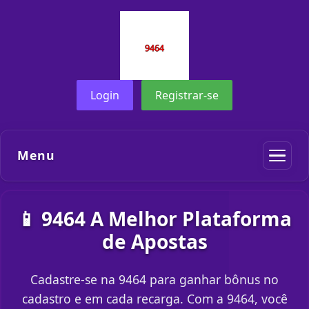
Login
Registrar-se
Menu
📱 9464 A Melhor Plataforma
de Apostas
Cadastre-se na 9464 para ganhar bônus no
cadastro e em cada recarga. Com a 9464, você