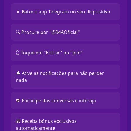
📱 Baixe o app Telegram no seu dispositivo
🔍 Procure por "@94AOficial"
👆 Toque em "Entrar" ou "Join"
🔔 Ative as notificações para não perder
nada
💬 Participe das conversas e interaja
🎁 Receba bônus exclusivos
automaticamente