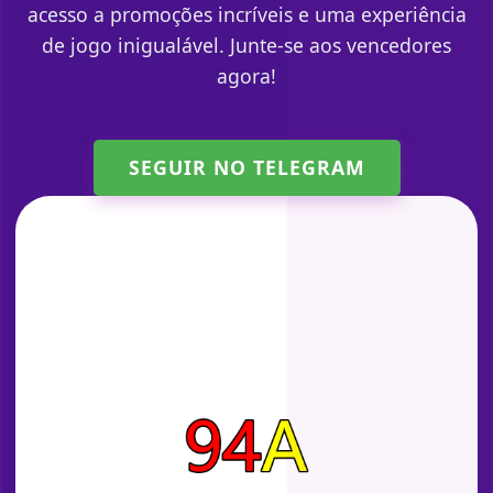
acesso a promoções incríveis e uma experiência
de jogo inigualável. Junte-se aos vencedores
agora!
SEGUIR NO TELEGRAM