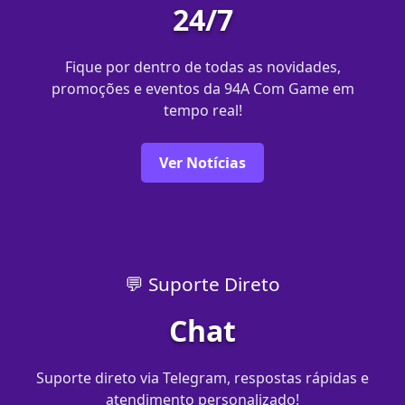
24/7
Fique por dentro de todas as novidades,
promoções e eventos da 94A Com Game em
tempo real!
Ver Notícias
💬 Suporte Direto
Chat
Suporte direto via Telegram, respostas rápidas e
atendimento personalizado!