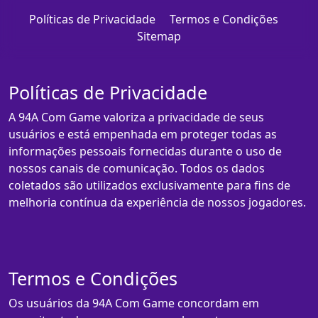
Políticas de Privacidade
Termos e Condições
Sitemap
Políticas de Privacidade
A 94A Com Game valoriza a privacidade de seus
usuários e está empenhada em proteger todas as
informações pessoais fornecidas durante o uso de
nossos canais de comunicação. Todos os dados
coletados são utilizados exclusivamente para fins de
melhoria contínua da experiência de nossos jogadores.
Termos e Condições
Os usuários da 94A Com Game concordam em