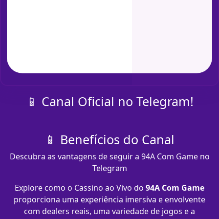
📱 Canal Oficial no Telegram!
📱 Benefícios do Canal
Descubra as vantagens de seguir a 94A Com Game no
Telegram
Explore como o Cassino ao Vivo do
94A Com Game
proporciona uma experiência imersiva e envolvente
com dealers reais, uma variedade de jogos e a