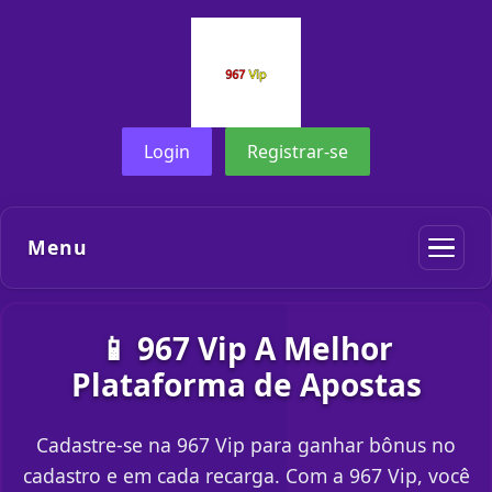
Login
Registrar-se
Menu
📱 967 Vip A Melhor
Plataforma de Apostas
Cadastre-se na 967 Vip para ganhar bônus no
cadastro e em cada recarga. Com a 967 Vip, você