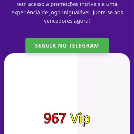
tem acesso a promoções incríveis e uma
experiência de jogo inigualável. Junte-se aos
vencedores agora!
SEGUIR NO TELEGRAM