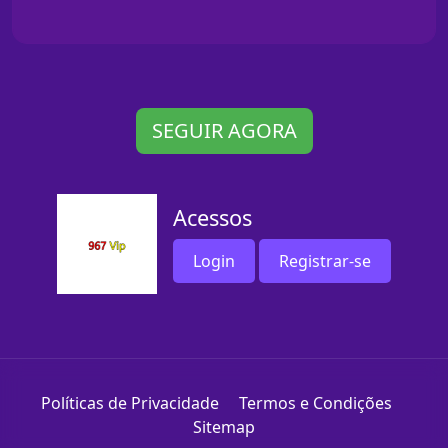
SEGUIR AGORA
Acessos
Login
Registrar-se
Políticas de Privacidade
Termos e Condições
Sitemap