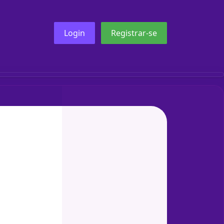
Login
Registrar-se