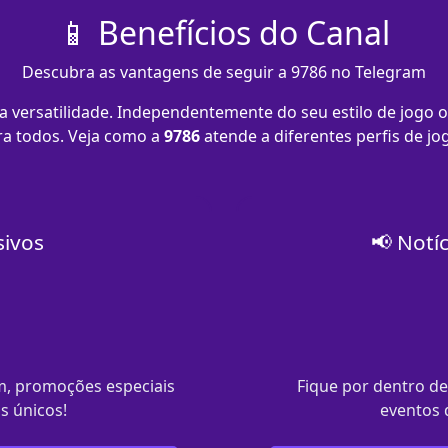
📱 Benefícios do Canal
Descubra as vantagens de seguir a 9786 no Telegram
a versatilidade. Independentemente do seu estilo de jogo o
ra todos. Veja como a
9786
atende a diferentes perfis de jo
sivos
📢 Notí
m, promoções especiais
Fique por dentro d
s únicos!
eventos 