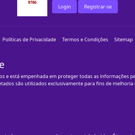
Login
Registrar-se
Políticas de Privacidade
Termos e Condições
Sitemap
de
rios e está empenhada em proteger todas as informações p
tados são utilizados exclusivamente para fins de melhoria