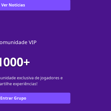
Ver Notícias
Comunidade VIP
1000+
unidade exclusiva de jogadores e
rtilhe experiências!
Entrar Grupo