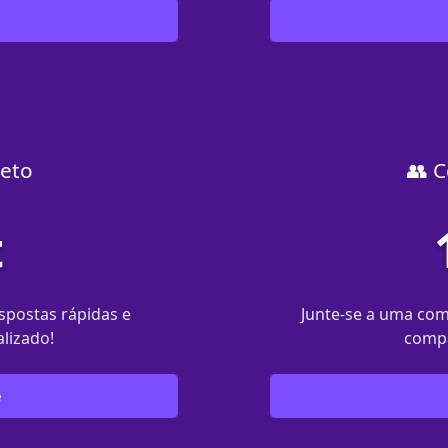
reto
👥 
t
espostas rápidas e
Junte-se a uma com
lizado!
compa
e