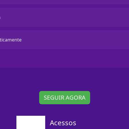
a
aticamente
SEGUIR AGORA
Acessos