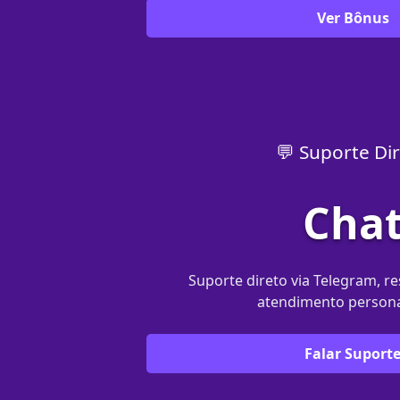
Ver Bônus
💬 Suporte Di
Cha
Suporte direto via Telegram, r
atendimento persona
Falar Suport