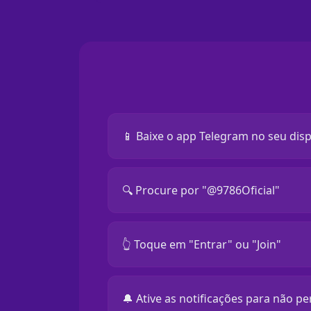
📱 Baixe o app Telegram no seu disp
🔍 Procure por "@9786Oficial"
👆 Toque em "Entrar" ou "Join"
🔔 Ative as notificações para não p