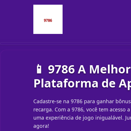
📱 9786 A Melhor
Plataforma de A
Cadastre-se na 9786 para ganhar bônus
recarga. Com a 9786, você tem acesso a
uma experiência de jogo inigualável. J
agora!